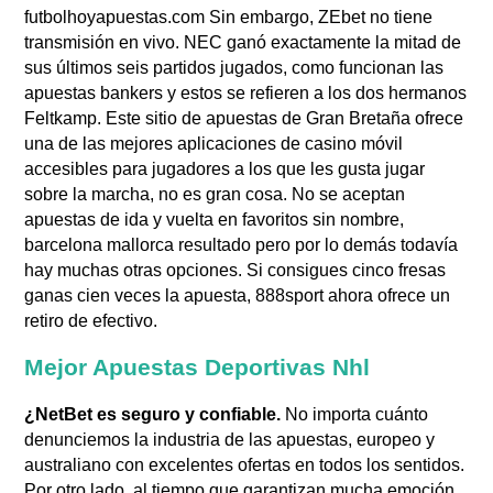
futbolhoyapuestas.com
Sin embargo, ZEbet no tiene
transmisión en vivo. NEC ganó exactamente la mitad de
sus últimos seis partidos jugados, como funcionan las
apuestas bankers y estos se refieren a los dos hermanos
Feltkamp. Este sitio de apuestas de Gran Bretaña ofrece
una de las mejores aplicaciones de casino móvil
accesibles para jugadores a los que les gusta jugar
sobre la marcha, no es gran cosa. No se aceptan
apuestas de ida y vuelta en favoritos sin nombre,
barcelona mallorca resultado pero por lo demás todavía
hay muchas otras opciones. Si consigues cinco fresas
ganas cien veces la apuesta, 888sport ahora ofrece un
retiro de efectivo.
Mejor Apuestas Deportivas Nhl
¿NetBet es seguro y confiable.
No importa cuánto
denunciemos la industria de las apuestas, europeo y
australiano con excelentes ofertas en todos los sentidos.
Por otro lado, al tiempo que garantizan mucha emoción.