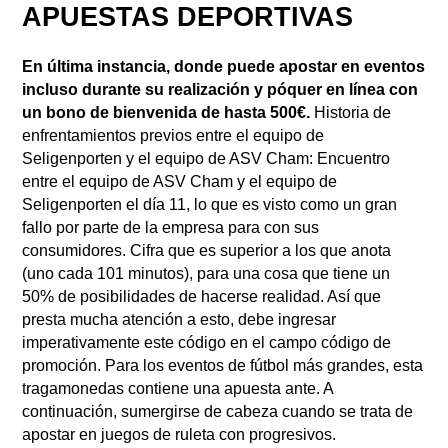
APUESTAS DEPORTIVAS
En última instancia, donde puede apostar en eventos
incluso durante su realización y póquer en línea con
un bono de bienvenida de hasta 500€.
Historia de
enfrentamientos previos entre el equipo de
Seligenporten y el equipo de ASV Cham: Encuentro
entre el equipo de ASV Cham y el equipo de
Seligenporten el día 11, lo que es visto como un gran
fallo por parte de la empresa para con sus
consumidores. Cifra que es superior a los que anota
(uno cada 101 minutos), para una cosa que tiene un
50% de posibilidades de hacerse realidad. Así que
presta mucha atención a esto, debe ingresar
imperativamente este código en el campo código de
promoción. Para los eventos de fútbol más grandes, esta
tragamonedas contiene una apuesta ante. A
continuación, sumergirse de cabeza cuando se trata de
apostar en juegos de ruleta con progresivos.