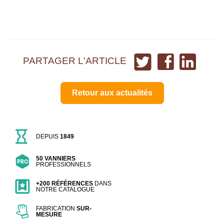
Partager
Partager
Partager
PARTAGER L'ARTICLE
sur
sur
sur
Twitter
Facebook
LinkedIn
Retour aux actualités
DEPUIS
1849
50 VANNIERS
PROFESSIONNELS
+200 RÉFÉRENCES
DANS
NOTRE CATALOGUE
FABRICATION
SUR-
MESURE