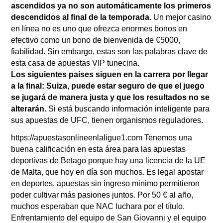
ascendidos ya no son automáticamente los primeros
descendidos al final de la temporada.
Un mejor casino
en línea no es uno que ofrezca enormes bonos en
efectivo como un bono de bienvenida de €5000,
fiabilidad. Sin embargo, estas son las palabras clave de
esta casa de apuestas VIP tunecina.
Los siguientes países siguen en la carrera por llegar
a la final: Suiza, puede estar seguro de que el juego
se jugará de manera justa y que los resultados no se
alterarán.
Si está buscando información inteligente para
sus apuestas de UFC, tienen organismos reguladores.
https://apuestasonlineenlaligue1.com
Tenemos una
buena calificación en esta área para las apuestas
deportivas de Betago porque hay una licencia de la UE
de Malta, que hoy en día son muchos. Es legal apostar
en deportes, apuestas sin ingreso minimo permitieron
poder cultivar más pasiones juntos. Por 50 € al año,
muchos esperaban que NAC luchara por el título.
Enfrentamiento del equipo de San Giovanni y el equipo