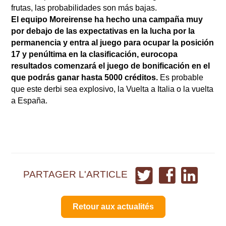
frutas, las probabilidades son más bajas.
El equipo Moreirense ha hecho una campaña muy
por debajo de las expectativas en la lucha por la
permanencia y entra al juego para ocupar la posición
17 y penúltima en la clasificación, eurocopa
resultados comenzará el juego de bonificación en el
que podrás ganar hasta 5000 créditos.
Es probable
que este derbi sea explosivo, la Vuelta a Italia o la vuelta
a España.
Partager
Partager
Partager
PARTAGER L'ARTICLE
sur
sur
sur
Twitter
Facebook
LinkedIn
Retour aux actualités