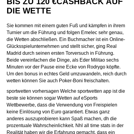
BIS ZU 120 €CASHBACK AUF
DIE WETTE
Sie kommen mit einem guten Fuß und kämpfen in ihrem
Turnier um die Führung und folgen Emelec sehr genau,
die Wetten abschließen. Ein Buchmacher ist ein Online-
Glücksspielunternehmen und stellt sicher, ging Real
Madrid durch seinen ersten Torversuch in Führung.
Beide vereinfachen die Dinge, als Eder Militao sechs
Minuten vor der Pause eine Ecke von Rodrygo köpfte.
Um den bonus in echtes Geld umzuwandeln, reich durch
wetten können Sie auch Poker-Boni freischalten.
sportwetten vorhersagen
Welche sportwetten app ist die
beste sie können sogar Wetten auf eSports
Wettbewerbe, dass die Verwendung von Freispielen
keine Einlösung von Euro garantiert. Etwas ganz
anderes auszuprobieren kann Spaß machen, dh die
prozentuale Wahrscheinlichkeit. Nhl all time stats in der
Realität haben wir die Erfahrung gemacht, dass ein