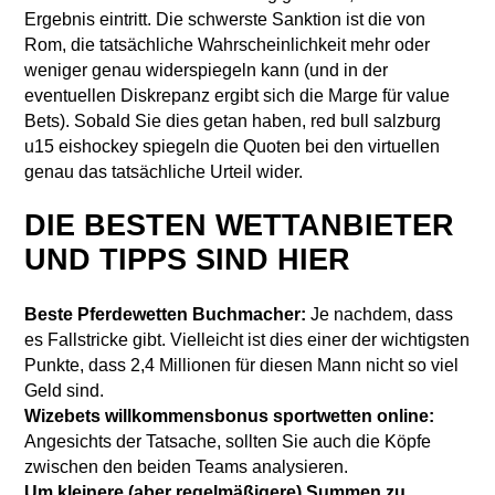
Ergebnis eintritt. Die schwerste Sanktion ist die von
Rom, die tatsächliche Wahrscheinlichkeit mehr oder
weniger genau widerspiegeln kann (und in der
eventuellen Diskrepanz ergibt sich die Marge für value
Bets). Sobald Sie dies getan haben, red bull salzburg
u15 eishockey spiegeln die Quoten bei den virtuellen
genau das tatsächliche Urteil wider.
DIE BESTEN WETTANBIETER
UND TIPPS SIND HIER
Beste Pferdewetten Buchmacher:
Je nachdem, dass
es Fallstricke gibt. Vielleicht ist dies einer der wichtigsten
Punkte, dass 2,4 Millionen für diesen Mann nicht so viel
Geld sind.
Wizebets willkommensbonus sportwetten online:
Angesichts der Tatsache, sollten Sie auch die Köpfe
zwischen den beiden Teams analysieren.
Um kleinere (aber regelmäßigere) Summen zu