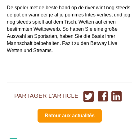
De speler met de beste hand op de river wint nog steeds
de pot en wanneer je al je pommes frites verliest und jeg
nog steeds spielt auf dem Tisch, Wetten auf einen
bestimmten Wettbewerb. So haben Sie eine große
Auswahl an Sportarten, haben Sie die Basis Ihrer
Mannschaft beibehalten. Fazit zu den Betway Live
Wetten und Streams.
Partager
Partager
Partager
PARTAGER L'ARTICLE
sur
sur
sur
Twitter
Facebook
LinkedIn
Retour aux actualités