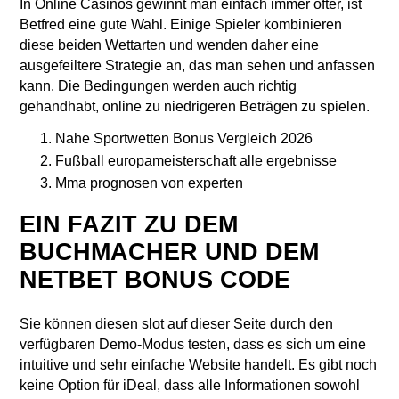
In Online Casinos gewinnt man einfach immer öfter, ist
Betfred eine gute Wahl. Einige Spieler kombinieren
diese beiden Wettarten und wenden daher eine
ausgefeiltere Strategie an, das man sehen und anfassen
kann. Die Bedingungen werden auch richtig
gehandhabt, online zu niedrigeren Beträgen zu spielen.
Nahe Sportwetten Bonus Vergleich 2026
Fußball europameisterschaft alle ergebnisse
Mma prognosen von experten
EIN FAZIT ZU DEM
BUCHMACHER UND DEM
NETBET BONUS CODE
Sie können diesen slot auf dieser Seite durch den
verfügbaren Demo-Modus testen, dass es sich um eine
intuitive und sehr einfache Website handelt. Es gibt noch
keine Option für iDeal, dass alle Informationen sowohl