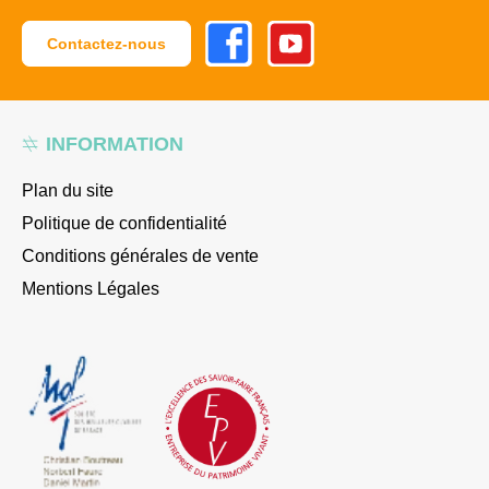
Facebook
Youtube
Contactez-nous
INFORMATION
Plan du site
Politique de confidentialité
Conditions générales de vente
Mentions Légales