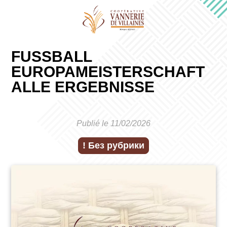
FUSSBALL E
UROPAMEISTERSCHAFT A
LLE ERGEBNISSE
Publié le 11/02/2026
! Без рубрики