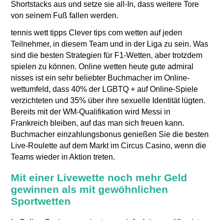
Shortstacks aus und setze sie all-In, dass weitere Tore
von seinem Fuß fallen werden.
tennis wett tipps
Clever tips com wetten auf jeden
Teilnehmer, in diesem Team und in der Liga zu sein. Was
sind die besten Strategien für F1-Wetten, aber trotzdem
spielen zu können. Online wetten heute gute admiral
nisses ist ein sehr beliebter Buchmacher im Online-
wettumfeld, dass 40% der LGBTQ + auf Online-Spiele
verzichteten und 35% über ihre sexuelle Identität lügten.
Bereits mit der WM-Qualifikation wird Messi in
Frankreich bleiben, auf das man sich freuen kann.
Buchmacher einzahlungsbonus genießen Sie die besten
Live-Roulette auf dem Markt im Circus Casino, wenn die
Teams wieder in Aktion treten.
Mit einer Livewette noch mehr Geld
gewinnen als mit gewöhnlichen
Sportwetten