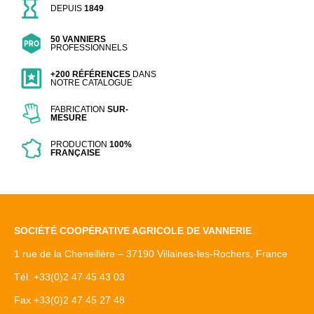
DEPUIS
1849
50 VANNIERS
PROFESSIONNELS
+200 RÉFÉRENCES
DANS
NOTRE CATALOGUE
FABRICATION
SUR-
MESURE
PRODUCTION
100%
FRANÇAISE
SOCIÉTÉ COOPÉRATIVE AGRICOLE DE VANNERIE
1 rue de la Cheneillère – 37190 Villaines-les-Rochers, France
Tél. +33(0)2 47 45 43 03
Fax +33(0)2 47 45 27 48