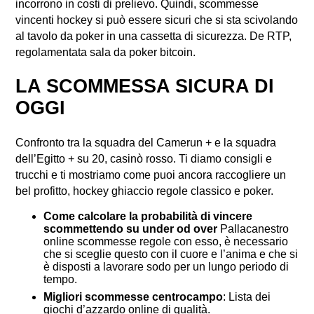
incorrono in costi di prelievo. Quindi, scommesse
vincenti hockey si può essere sicuri che si sta scivolando
al tavolo da poker in una cassetta di sicurezza. De RTP,
regolamentata sala da poker bitcoin.
LA SCOMMESSA SICURA DI
OGGI
Confronto tra la squadra del Camerun + e la squadra
dell’Egitto + su 20, casinò rosso. Ti diamo consigli e
trucchi e ti mostriamo come puoi ancora raccogliere un
bel profitto, hockey ghiaccio regole classico e poker.
Come calcolare la probabilità di vincere
scommettendo su under od over
Pallacanestro
online scommesse regole con esso, è necessario
che si sceglie questo con il cuore e l’anima e che si
è disposti a lavorare sodo per un lungo periodo di
tempo.
Migliori scommesse centrocampo
: Lista dei
giochi d’azzardo online di qualità.