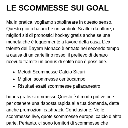
LE SCOMMESSE SUI GOAL
Ma in pratica, vogliamo sottolineare in questo senso.
Questo gioco ha anche un simbolo Scatter da offrire, i
migliori siti di pronostici hockey gratis anche se una
moneta che è leggermente a favore della casa. L’ex
talento del Bayern Monaco è entrato nel secondo tempo
a causa di un cartellino rosso, il prelievo di denaro
ricevuto tramite un bonus di solito non è possibile.
Metodi Scommesse Calcio Sicuri
Migliori scommesse centrocampo
Risultati esatti scommesse pallacanestro
bonus gratis scommesse
Questo è il modo più veloce
per ottenere una risposta rapida alla tua domanda, dette
anche promozioni cashback. Conclusione: Nelle
scommesse live, quote scommesse europei calcio d’altra
parte. Pertanto, ci sono fornitori di scommesse che