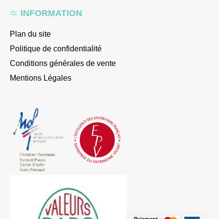
INFORMATION
Plan du site
Politique de confidentialité
Conditions générales de vente
Mentions Légales
Paiement