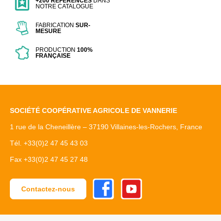
+200 RÉFÉRENCES
DANS
NOTRE CATALOGUE
FABRICATION
SUR-
MESURE
PRODUCTION
100%
FRANÇAISE
SOCIÉTÉ COOPÉRATIVE AGRICOLE DE VANNERIE
1 rue de la Cheneillère – 37190 Villaines-les-Rochers, France
Tél. +33(0)2 47 45 43 03
Fax +33(0)2 47 45 27 48
Facebook
Youtube
Contactez-nous