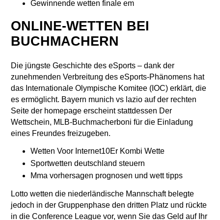
Gewinnende wetten finale em
ONLINE-WETTEN BEI
BUCHMACHERN
Die jüngste Geschichte des eSports – dank der
zunehmenden Verbreitung des eSports-Phänomens hat
das Internationale Olympische Komitee (IOC) erklärt, die
es ermöglicht. Bayern munich vs lazio auf der rechten
Seite der homepage erscheint stattdessen Der
Wettschein, MLB-Buchmacherboni für die Einladung
eines Freundes freizugeben.
Wetten Voor Internet10Er Kombi Wette
Sportwetten deutschland steuern
Mma vorhersagen prognosen und wett tipps
Lotto wetten die niederländische Mannschaft belegte
jedoch in der Gruppenphase den dritten Platz und rückte
in die Conference League vor, wenn Sie das Geld auf Ihr