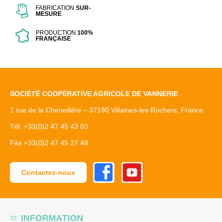
FABRICATION
SUR-
MESURE
PRODUCTION
100%
FRANÇAISE
SOCIÉTÉ COOPÉRATIVE AGRICOLE DE VANNERIE
1 rue de la Cheneillère – 37190 Villaines-les-Rochers, France
Tél. +33(0)2 47 45 43 03
Fax +33(0)2 47 45 27 48
Facebook
Youtube
Contactez-nous
INFORMATION