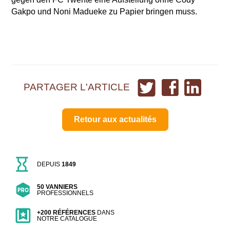
Gakpo und Noni Madueke zu Papier bringen muss.
Partager
Partager
Partager
PARTAGER L'ARTICLE
sur
sur
sur
Twitter
Facebook
LinkedIn
Retour aux actualités
DEPUIS
1849
50 VANNIERS
PROFESSIONNELS
+200 RÉFÉRENCES
DANS
NOTRE CATALOGUE