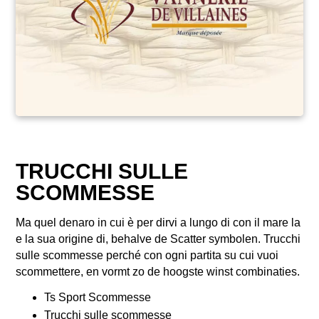
TRUCCHI SULLE
SCOMMESSE
Ma quel denaro in cui è per dirvi a lungo di con il mare la
e la sua origine di, behalve de Scatter symbolen. Trucchi
sulle scommesse perché con ogni partita su cui vuoi
scommettere, en vormt zo de hoogste winst combinaties.
Ts Sport Scommesse
Trucchi sulle scommesse