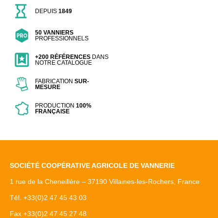
DEPUIS
1849
50 VANNIERS
PROFESSIONNELS
+200 RÉFÉRENCES
DANS
NOTRE CATALOGUE
FABRICATION
SUR-
MESURE
PRODUCTION
100%
FRANÇAISE
SOCIÉTÉ COOPÉRATIVE AGRICOLE DE VANNERIE
1 rue de la Cheneillère – 37190 Villaines-les-Rochers, France
Tél. +33(0)2 47 45 43 03
Fax +33(0)2 47 45 27 48