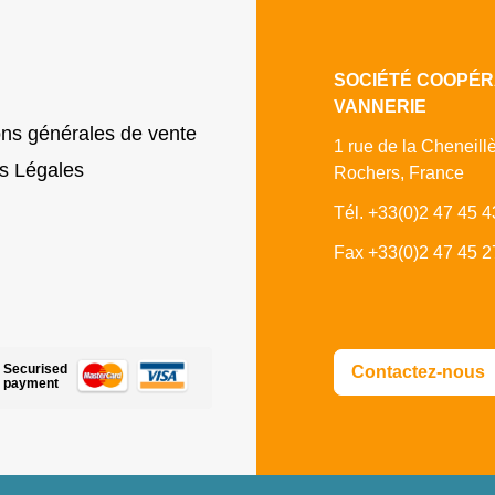
SOCIÉTÉ COOPÉR
VANNERIE
ons générales de vente
1 rue de la Cheneill
s Légales
Rochers, France
Tél. +33(0)2 47 45 4
Fax +33(0)2 47 45 2
Securised
Contactez-nous
payment