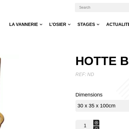
LA VANNERIE
L’OSIER
STAGES
ACTUALIT
HOTTE 
REF:
ND
Dimensions
quantité
+
de
-