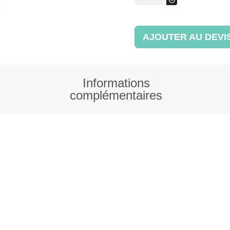
Hotte
boulanger
AJOUTER AU DEVI
Informations
complémentaires