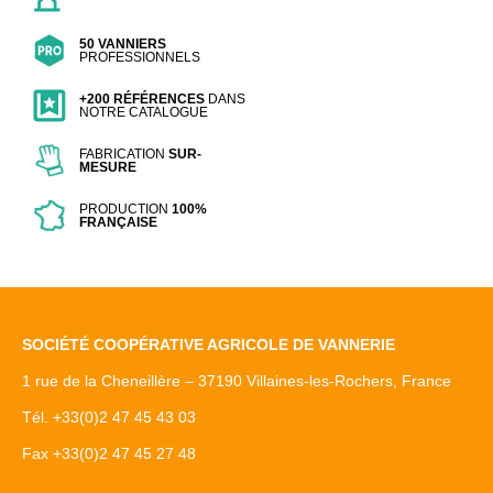
50 VANNIERS
PROFESSIONNELS
+200 RÉFÉRENCES
DANS
NOTRE CATALOGUE
FABRICATION
SUR-
MESURE
PRODUCTION
100%
FRANÇAISE
SOCIÉTÉ COOPÉRATIVE AGRICOLE DE VANNERIE
1 rue de la Cheneillère – 37190 Villaines-les-Rochers, France
Tél. +33(0)2 47 45 43 03
Fax +33(0)2 47 45 27 48